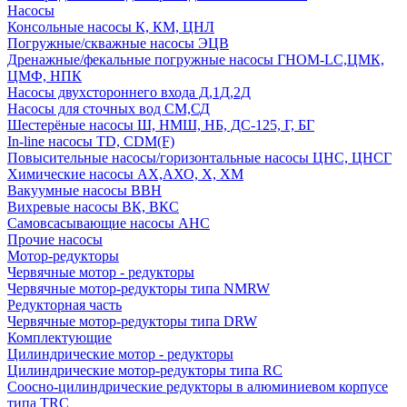
Насосы
Консольные насосы К, КМ, ЦНЛ
Погружные/скважные насосы ЭЦВ
Дренажные/фекальные погружные насосы ГНОМ-LC,ЦМК,
ЦМФ, НПК
Насосы двухстороннего входа Д,1Д,2Д
Насосы для сточных вод СМ,СД
Шестерёные насосы Ш, НМШ, НБ, ДС-125, Г, БГ
In-line насосы TD, CDM(F)
Повысительные насосы/горизонтальные насосы ЦНС, ЦНСГ
Химические насосы АХ,АХО, Х, ХМ
Вакуумные насосы ВВН
Вихревые насосы ВК, ВКС
Самовсасывающие насосы АНС
Прочие насосы
Мотор-редукторы
Червячные мотор - редукторы
Червячные мотор-редукторы типа NMRW
Редукторная часть
Червячные мотор-редукторы типа DRW
Комплектующие
Цилиндрические мотор - редукторы
Цилиндрические мотор-редукторы типа RC
Соосно-цилиндрические редукторы в алюминиевом корпусе
типа TRC