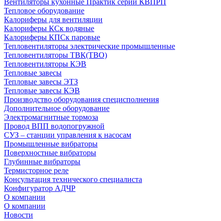
Вентиляторы кухонные Практик серии КВПРП
Тепловое оборудование
Калориферы для вентиляции
Калориферы КСк водяные
Калориферы КПСк паровые
Тепловентиляторы электрические промышленные
Тепловентиляторы ТВК(ТВО)
Тепловентиляторы КЭВ
Тепловые завесы
Тепловые завесы ЭТЗ
Тепловые завесы КЭВ
Производство оборудования специсполнения
Дополнительное оборудование
Электромагнитные тормоза
Провод ВПП водопогружной
СУЗ – станции управления к насосам
Промышленные вибраторы
Поверхностные вибраторы
Глубинные вибраторы
Термисторное реле
Консультация технического специалиста
Конфигуратор АДЧР
О компании
О компании
Новости