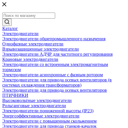
Каталог
Электродвигатели
Электродвигатели общепромышленного назначения
Однофазные электродвигатели
Взрывозащищенные электродвигатели
Электродвигатели АДЧР для частотного регулирования
Крановые электродвигатели
Электродвигатели со встроенным электромагнитным
тормозом
Электродвигатели асинхронные с фазным ротором
Электродвигатели для привода осевых вентиляторов (в
системах охлаждения трансформаторов)
Электродвигатели для привода осевых вентиляторов
ПТИЧНИКИ
Высоковольтные электродвигатели
Рольганговые электродвигатели
Электродвигатели пониженной высоты (IP23)
Энергоэффективные электродвигатели
Электродвигатели с повышенным скольжением
Электродвигатели для привода станков-качалок