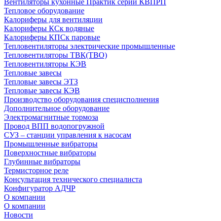
Вентиляторы кухонные Практик серии КВПРП
Тепловое оборудование
Калориферы для вентиляции
Калориферы КСк водяные
Калориферы КПСк паровые
Тепловентиляторы электрические промышленные
Тепловентиляторы ТВК(ТВО)
Тепловентиляторы КЭВ
Тепловые завесы
Тепловые завесы ЭТЗ
Тепловые завесы КЭВ
Производство оборудования специсполнения
Дополнительное оборудование
Электромагнитные тормоза
Провод ВПП водопогружной
СУЗ – станции управления к насосам
Промышленные вибраторы
Поверхностные вибраторы
Глубинные вибраторы
Термисторное реле
Консультация технического специалиста
Конфигуратор АДЧР
О компании
О компании
Новости