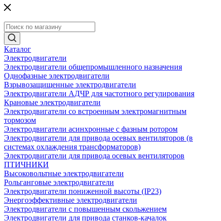
Каталог
Электродвигатели
Электродвигатели общепромышленного назначения
Однофазные электродвигатели
Взрывозащищенные электродвигатели
Электродвигатели АДЧР для частотного регулирования
Крановые электродвигатели
Электродвигатели со встроенным электромагнитным
тормозом
Электродвигатели асинхронные с фазным ротором
Электродвигатели для привода осевых вентиляторов (в
системах охлаждения трансформаторов)
Электродвигатели для привода осевых вентиляторов
ПТИЧНИКИ
Высоковольтные электродвигатели
Рольганговые электродвигатели
Электродвигатели пониженной высоты (IP23)
Энергоэффективные электродвигатели
Электродвигатели с повышенным скольжением
Электродвигатели для привода станков-качалок