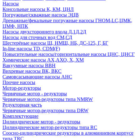
Насосы
Консольные насосы К, КМ, ЦНЛ
Погружные/скважные насосы ЭЦВ
Дренажные/фекальные погружные насосы ГНОМ-LC,ЦМК,
ЦМФ, НПК
Насосы двухстороннего входа Д,1Д,2Д
Насосы для сточных вод СМ,СД
Шестерёные насосы Ш, НМШ, НБ, ДС-125, Г, БГ
In-line насосы TD, CDM(F)
Повысительные насосы/горизонтальные насосы ЦНС, ЦНСГ
Химические насосы АХ,АХО, Х, ХМ
Вакуумные насосы ВВН
Вихревые насосы ВК, ВКС
Самовсасывающие насосы АНС
Прочие насосы
Мотор-редукторы
Червячные мотор - редукторы
Червячные мотор-редукторы типа NMRW
Редукторная часть
Червячные мотор-редукторы типа DRW
Комплектующие
Цилиндрические мотор - редукторы
Цилиндрические мотор-редукторы типа RC
Соосно-цилиндрические редукторы в алюминиевом корпусе
типа TRC