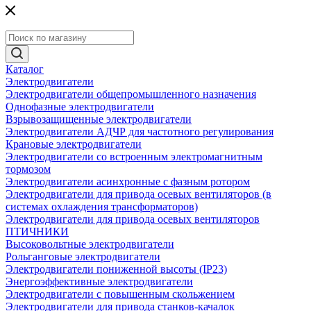
Каталог
Электродвигатели
Электродвигатели общепромышленного назначения
Однофазные электродвигатели
Взрывозащищенные электродвигатели
Электродвигатели АДЧР для частотного регулирования
Крановые электродвигатели
Электродвигатели со встроенным электромагнитным
тормозом
Электродвигатели асинхронные с фазным ротором
Электродвигатели для привода осевых вентиляторов (в
системах охлаждения трансформаторов)
Электродвигатели для привода осевых вентиляторов
ПТИЧНИКИ
Высоковольтные электродвигатели
Рольганговые электродвигатели
Электродвигатели пониженной высоты (IP23)
Энергоэффективные электродвигатели
Электродвигатели с повышенным скольжением
Электродвигатели для привода станков-качалок