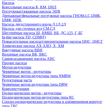
Насосы
Консольные насосы К, КМ, ЦНЛ
Погружные/скважные насосы ЭЦВ
Дренажные/фекальные погружные насосы ГНОМ-LC,ЦМК,
ЦМФ, НПК
Насосы двухстороннего входа Д,1Д,2Д
Насосы для сточных вод СМ,СД
Шестерёные насосы Ш, НМШ, НБ, ДС-125, Г, БГ
In-line насосы TD, CDM(F)
Повысительные насосы/горизонтальные насосы ЦНС, ЦНСГ
Химические насосы АХ,АХО, Х, ХМ
Вакуумные насосы ВВН
Вихревые насосы ВК, ВКС
Самовсасывающие насосы АНС
Прочие насосы
Мотор-редукторы
Червячные мотор - редукторы
Червячные мотор-редукторы типа NMRW
Редукторная часть
Червячные мотор-редукторы типа DRW
Комплектующие
Цилиндрические мотор - редукторы
Цилиндрические мотор-редукторы типа RC
Соосно-цилиндрические редукторы в алюминиевом корпусе
типа TRC