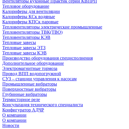
Вентиляторы кухонные Практик серии КВПРП
Тепловое оборудование
Калориферы для вентиляции
Калориферы КСк водяные
Калориферы КПСк паровые
Тепловентиляторы электрические промышленные
Тепловентиляторы ТВК(ТВО)
Тепловентиляторы КЭВ
Тепловые завесы
Тепловые завесы ЭТЗ
Тепловые завесы КЭВ
Производство оборудования специсполнения
Дополнительное оборудование
Электромагнитные тормоза
Провод ВПП водопогружной
СУЗ – станции управления к насосам
Промышленные вибраторы
Поверхностные вибраторы
Глубинные вибраторы
Термисторное реле
Консультация технического специалиста
Конфигуратор АДЧР
О компании
О компании
Новости