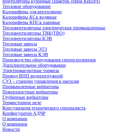
Вентиляторы кухонные Практик серии КВПРП
Тепловое оборудование
Калориферы для вентиляции
Калориферы КСк водяные
Калориферы КПСк паровые
Тепловентиляторы электрические промышленные
Тепловентиляторы ТВК(ТВО)
Тепловентиляторы КЭВ
Тепловые завесы
Тепловые завесы ЭТЗ
Тепловые завесы КЭВ
Производство оборудования специсполнения
Дополнительное оборудование
Электромагнитные тормоза
Провод ВПП водопогружной
СУЗ – станции управления к насосам
Промышленные вибраторы
Поверхностные вибраторы
Глубинные вибраторы
Термисторное реле
Консультация технического специалиста
Конфигуратор АДЧР
О компании
О компании
Новости