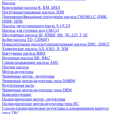
Насосы
Консольные насосы К, КМ, ЦНЛ
Погружные/скважные насосы ЭЦВ
Дренажные/фекальные погружные насосы ГНОМ-LC,ЦМК,
ЦМФ, НПК
Насосы двухстороннего входа Д,1Д,2Д
Насосы для сточных вод СМ,СД
Шестерёные насосы Ш, НМШ, НБ, ДС-125, Г, БГ
In-line насосы TD, CDM(F)
Повысительные насосы/горизонтальные насосы ЦНС, ЦНСГ
Химические насосы АХ,АХО, Х, ХМ
Вакуумные насосы ВВН
Вихревые насосы ВК, ВКС
Самовсасывающие насосы АНС
Прочие насосы
Мотор-редукторы
Червячные мотор - редукторы
Червячные мотор-редукторы типа NMRW
Редукторная часть
Червячные мотор-редукторы типа DRW
Комплектующие
Цилиндрические мотор - редукторы
Цилиндрические мотор-редукторы типа RC
Соосно-цилиндрические редукторы в алюминиевом корпусе
типа TRC