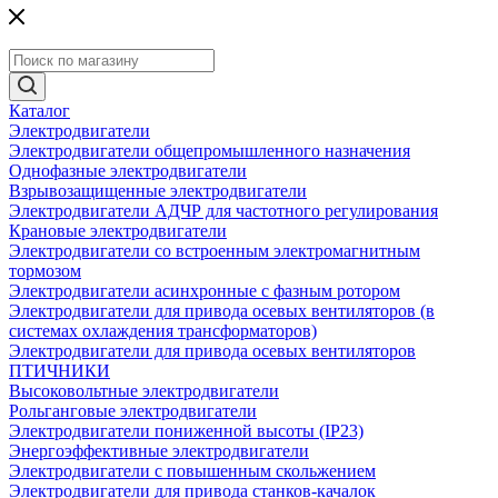
Каталог
Электродвигатели
Электродвигатели общепромышленного назначения
Однофазные электродвигатели
Взрывозащищенные электродвигатели
Электродвигатели АДЧР для частотного регулирования
Крановые электродвигатели
Электродвигатели со встроенным электромагнитным
тормозом
Электродвигатели асинхронные с фазным ротором
Электродвигатели для привода осевых вентиляторов (в
системах охлаждения трансформаторов)
Электродвигатели для привода осевых вентиляторов
ПТИЧНИКИ
Высоковольтные электродвигатели
Рольганговые электродвигатели
Электродвигатели пониженной высоты (IP23)
Энергоэффективные электродвигатели
Электродвигатели с повышенным скольжением
Электродвигатели для привода станков-качалок