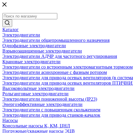
Каталог
Электродвигатели
Электродвигатели общепромышленного назначения
Однофазные электродвигатели
Взрывозащищенные электродвигатели
Электродвигатели АДЧР для частотного регулирования
Крановые электродвигатели
Электродвигатели со встроенным электромагнитным тормозом
Электродвигатели асинхронные с фазным ротором
Электродвигатели для привода осевых вентиляторов (в систем
Электродвигатели для привода осевых вентиляторов ПТИЧН
Высоковольтные электродвигатели
Рольганговые электродвигатели
Электродвигатели пониженной высоты (IP23)
Энергоэффективные электродвигатели
Электродвигатели с повышенным скольжением
Электродвигатели для привода станков-качалок
Насосы
Консольные насосы К, КМ, ЦНЛ
Погружные/скважные насосы ЭЦВ