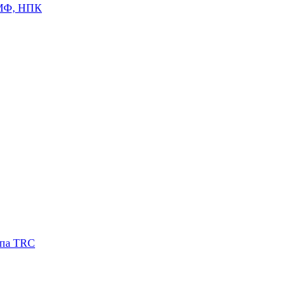
ЦМФ, НПК
ипа TRC