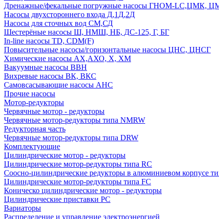
Дренажные/фекальные погружные насосы ГНОМ-LC,ЦМК, 
Насосы двухстороннего входа Д,1Д,2Д
Насосы для сточных вод СМ,СД
Шестерёные насосы Ш, НМШ, НБ, ДС-125, Г, БГ
In-line насосы TD, CDM(F)
Повысительные насосы/горизонтальные насосы ЦНС, ЦНСГ
Химические насосы АХ,АХО, Х, ХМ
Вакуумные насосы ВВН
Вихревые насосы ВК, ВКС
Самовсасывающие насосы АНС
Прочие насосы
Мотор-редукторы
Червячные мотор - редукторы
Червячные мотор-редукторы типа NMRW
Редукторная часть
Червячные мотор-редукторы типа DRW
Комплектующие
Цилиндрические мотор - редукторы
Цилиндрические мотор-редукторы типа RC
Соосно-цилиндрические редукторы в алюминиевом корпусе т
Цилиндрические мотор-редукторы типа FC
Коническо цилиндрические мотор - редукторы
Цилиндрические приставки PC
Вариаторы
Распределение и управление электроэнергией