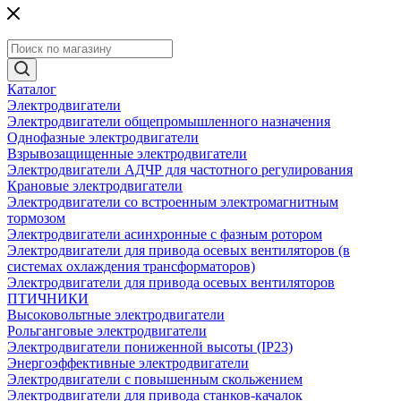
Каталог
Электродвигатели
Электродвигатели общепромышленного назначения
Однофазные электродвигатели
Взрывозащищенные электродвигатели
Электродвигатели АДЧР для частотного регулирования
Крановые электродвигатели
Электродвигатели со встроенным электромагнитным
тормозом
Электродвигатели асинхронные с фазным ротором
Электродвигатели для привода осевых вентиляторов (в
системах охлаждения трансформаторов)
Электродвигатели для привода осевых вентиляторов
ПТИЧНИКИ
Высоковольтные электродвигатели
Рольганговые электродвигатели
Электродвигатели пониженной высоты (IP23)
Энергоэффективные электродвигатели
Электродвигатели с повышенным скольжением
Электродвигатели для привода станков-качалок