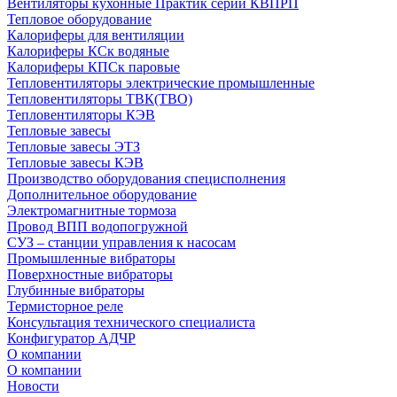
Вентиляторы кухонные Практик серии КВПРП
Тепловое оборудование
Калориферы для вентиляции
Калориферы КСк водяные
Калориферы КПСк паровые
Тепловентиляторы электрические промышленные
Тепловентиляторы ТВК(ТВО)
Тепловентиляторы КЭВ
Тепловые завесы
Тепловые завесы ЭТЗ
Тепловые завесы КЭВ
Производство оборудования специсполнения
Дополнительное оборудование
Электромагнитные тормоза
Провод ВПП водопогружной
СУЗ – станции управления к насосам
Промышленные вибраторы
Поверхностные вибраторы
Глубинные вибраторы
Термисторное реле
Консультация технического специалиста
Конфигуратор АДЧР
О компании
О компании
Новости