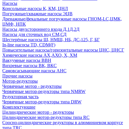
Насосы
Консольные насосы К, КМ, ЦНЛ
Погружные/скважные насосы ЭЦВ
Дренажные/фекальные погружные насосы ГНОМ-LC,ЦМК,
ЦМФ, НПК
Насосы двухстороннего входа Д,1Д,2Д
Насосы для сточных вод СМ,СД
Шестерёные насосы Ш, НМШ, НБ, ДС-125, Г, БГ
In-line насосы TD, CDM(F)
Повысительные насосы/горизонтальные насосы ЦНС, ЦНСГ
Химические насосы АХ,АХО, Х, ХМ
Вакуумные насосы ВВН
Вихревые насосы ВК, ВКС
Самовсасывающие насосы АНС
Прочие насосы
Мотор-редукторы
Червячные мотор - редукторы
Червячные мотор-редукторы типа NMRW
Редукторная часть
Червячные мотор-редукторы типа DRW
Комплектующие
Цилиндрические мотор - редукторы
Цилиндрические мотор-редукторы типа RC
Соосно-цилиндрические редукторы в алюминиевом корпусе
типа TRC