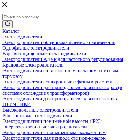
Каталог
Электродвигатели
Электродвигатели общепромышленного назначения
Однофазные электродвигатели
Взрывозащищенные электродвигатели
Электродвигатели АДЧР для частотного регулирования
Крановые электродвигатели
Электродвигатели со встроенным электромагнитным
тормозом
Электродвигатели асинхронные с фазным ротором
Электродвигатели для привода осевых вентиляторов (в
системах охлаждения трансформаторов)
Электродвигатели для привода осевых вентиляторов
ПТИЧНИКИ
Высоковольтные электродвигатели
Рольганговые электродвигатели
Электродвигатели пониженной высоты (IP23)
Энергоэффективные электродвигатели
Электродвигатели с повышенным скольжением
Электродвигатели для привода станков-качалок