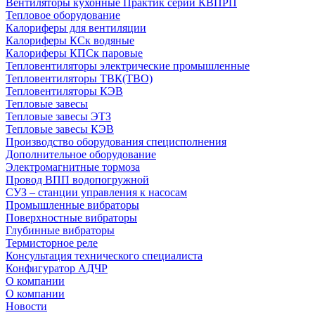
Вентиляторы кухонные Практик серии КВПРП
Тепловое оборудование
Калориферы для вентиляции
Калориферы КСк водяные
Калориферы КПСк паровые
Тепловентиляторы электрические промышленные
Тепловентиляторы ТВК(ТВО)
Тепловентиляторы КЭВ
Тепловые завесы
Тепловые завесы ЭТЗ
Тепловые завесы КЭВ
Производство оборудования специсполнения
Дополнительное оборудование
Электромагнитные тормоза
Провод ВПП водопогружной
СУЗ – станции управления к насосам
Промышленные вибраторы
Поверхностные вибраторы
Глубинные вибраторы
Термисторное реле
Консультация технического специалиста
Конфигуратор АДЧР
О компании
О компании
Новости