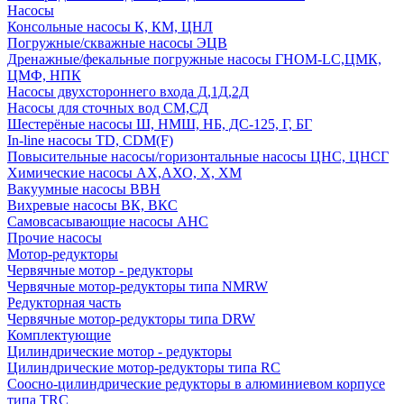
Насосы
Консольные насосы К, КМ, ЦНЛ
Погружные/скважные насосы ЭЦВ
Дренажные/фекальные погружные насосы ГНОМ-LC,ЦМК,
ЦМФ, НПК
Насосы двухстороннего входа Д,1Д,2Д
Насосы для сточных вод СМ,СД
Шестерёные насосы Ш, НМШ, НБ, ДС-125, Г, БГ
In-line насосы TD, CDM(F)
Повысительные насосы/горизонтальные насосы ЦНС, ЦНСГ
Химические насосы АХ,АХО, Х, ХМ
Вакуумные насосы ВВН
Вихревые насосы ВК, ВКС
Самовсасывающие насосы АНС
Прочие насосы
Мотор-редукторы
Червячные мотор - редукторы
Червячные мотор-редукторы типа NMRW
Редукторная часть
Червячные мотор-редукторы типа DRW
Комплектующие
Цилиндрические мотор - редукторы
Цилиндрические мотор-редукторы типа RC
Соосно-цилиндрические редукторы в алюминиевом корпусе
типа TRC