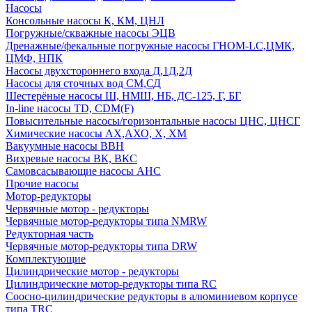
Насосы
Консольные насосы К, КМ, ЦНЛ
Погружные/скважные насосы ЭЦВ
Дренажные/фекальные погружные насосы ГНОМ-LC,ЦМК,
ЦМФ, НПК
Насосы двухстороннего входа Д,1Д,2Д
Насосы для сточных вод СМ,СД
Шестерёные насосы Ш, НМШ, НБ, ДС-125, Г, БГ
In-line насосы TD, CDM(F)
Повысительные насосы/горизонтальные насосы ЦНС, ЦНСГ
Химические насосы АХ,АХО, Х, ХМ
Вакуумные насосы ВВН
Вихревые насосы ВК, ВКС
Самовсасывающие насосы АНС
Прочие насосы
Мотор-редукторы
Червячные мотор - редукторы
Червячные мотор-редукторы типа NMRW
Редукторная часть
Червячные мотор-редукторы типа DRW
Комплектующие
Цилиндрические мотор - редукторы
Цилиндрические мотор-редукторы типа RC
Соосно-цилиндрические редукторы в алюминиевом корпусе
типа TRC