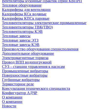
Вентиляторы кухонные Практик серии КВПРП
Тепловое оборудование
Калориферы для вентиляции
Калориферы КСк водяные
Калориферы КПСк паровые
Тепловентиляторы электрические промышленные
Тепловентиляторы ТВК(ТВО)
Тепловентиляторы КЭВ
Тепловые завесы
Тепловые завесы ЭТЗ
Тепловые завесы КЭВ
Производство оборудования специсполнения
Дополнительное оборудование
Электромагнитные тормоза
Провод ВПП водопогружной
СУЗ – станции управления к насосам
Промышленные вибраторы
Поверхностные вибраторы
Глубинные вибраторы
Термисторное реле
Консультация технического специалиста
Конфигуратор АДЧР
О компании
О компании
Новости