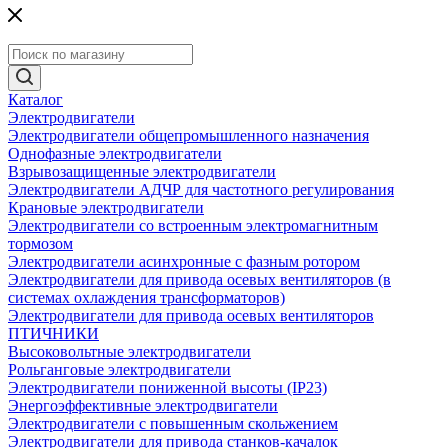
Каталог
Электродвигатели
Электродвигатели общепромышленного назначения
Однофазные электродвигатели
Взрывозащищенные электродвигатели
Электродвигатели АДЧР для частотного регулирования
Крановые электродвигатели
Электродвигатели со встроенным электромагнитным
тормозом
Электродвигатели асинхронные с фазным ротором
Электродвигатели для привода осевых вентиляторов (в
системах охлаждения трансформаторов)
Электродвигатели для привода осевых вентиляторов
ПТИЧНИКИ
Высоковольтные электродвигатели
Рольганговые электродвигатели
Электродвигатели пониженной высоты (IP23)
Энергоэффективные электродвигатели
Электродвигатели с повышенным скольжением
Электродвигатели для привода станков-качалок