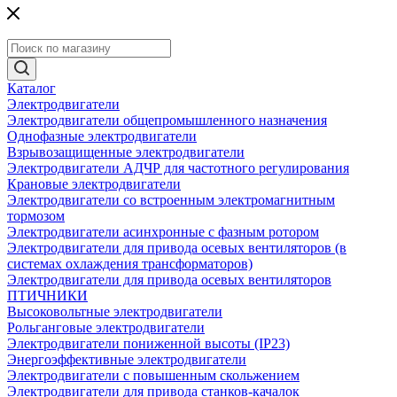
Каталог
Электродвигатели
Электродвигатели общепромышленного назначения
Однофазные электродвигатели
Взрывозащищенные электродвигатели
Электродвигатели АДЧР для частотного регулирования
Крановые электродвигатели
Электродвигатели со встроенным электромагнитным
тормозом
Электродвигатели асинхронные с фазным ротором
Электродвигатели для привода осевых вентиляторов (в
системах охлаждения трансформаторов)
Электродвигатели для привода осевых вентиляторов
ПТИЧНИКИ
Высоковольтные электродвигатели
Рольганговые электродвигатели
Электродвигатели пониженной высоты (IP23)
Энергоэффективные электродвигатели
Электродвигатели с повышенным скольжением
Электродвигатели для привода станков-качалок