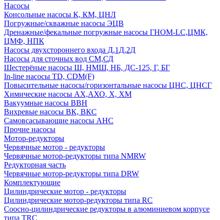
Насосы
Консольные насосы К, КМ, ЦНЛ
Погружные/скважные насосы ЭЦВ
Дренажные/фекальные погружные насосы ГНОМ-LC,ЦМК,
ЦМФ, НПК
Насосы двухстороннего входа Д,1Д,2Д
Насосы для сточных вод СМ,СД
Шестерёные насосы Ш, НМШ, НБ, ДС-125, Г, БГ
In-line насосы TD, CDM(F)
Повысительные насосы/горизонтальные насосы ЦНС, ЦНСГ
Химические насосы АХ,АХО, Х, ХМ
Вакуумные насосы ВВН
Вихревые насосы ВК, ВКС
Самовсасывающие насосы АНС
Прочие насосы
Мотор-редукторы
Червячные мотор - редукторы
Червячные мотор-редукторы типа NMRW
Редукторная часть
Червячные мотор-редукторы типа DRW
Комплектующие
Цилиндрические мотор - редукторы
Цилиндрические мотор-редукторы типа RC
Соосно-цилиндрические редукторы в алюминиевом корпусе
типа TRC