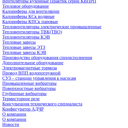
Вентиляторы кухонные Практик серии КВПРП
Тепловое оборудование
Калориферы для вентиляции
Калориферы КСк водяные
Калориферы КПСк паровые
Тепловентиляторы электрические промышленные
Тепловентиляторы ТВК(ТВО)
Тепловентиляторы КЭВ
Тепловые завесы
Тепловые завесы ЭТЗ
Тепловые завесы КЭВ
Производство оборудования специсполнения
Дополнительное оборудование
Электромагнитные тормоза
Провод ВПП водопогружной
СУЗ – станции управления к насосам
Промышленные вибраторы
Поверхностные вибраторы
Глубинные вибраторы
Термисторное реле
Консультация технического специалиста
Конфигуратор АДЧР
О компании
О компании
Новости