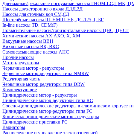
Дренажные/фекальные погружные насосы ГНОМ-LC,ЦМК, 
Насосы двухстороннего входа Д,1Д,2Д
Насосы для сточных вод СМ,СД
Шестерёные насосы Ш, НМШ, НБ, ДС-125, Г, БГ
In-line насосы TD, CDM(F)
Повысительные насосы/горизонтальные насосы ЦНС, ЦНСГ
Химические насосы АХ,АХО, Х, ХМ
Вакуумные насосы ВВН
Вихревые насосы ВК, ВКС
Самовсасывающие насосы АНС
Прочие насосы
Мотор-редукторы
Червячные мотор - редукторы
Червячные мотор-редукторы типа NMRW
Редукторная часть
Червячные мотор-редукторы типа DRW
Комплектующие
Цилиндрические мотор - редукторы
Цилиндрические мотор-редукторы типа RC
Соосно-цилиндрические редукторы в алюминиевом корпусе т
Цилиндрические мотор-редукторы типа FC
Коническо цилиндрические мотор - редукторы
Цилиндрические приставки PC
Вариаторы
Распределение и управление электроэнергией