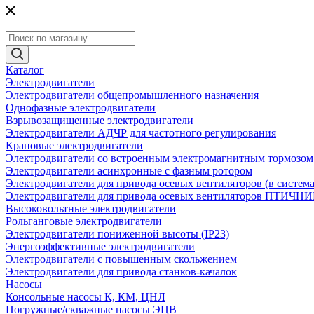
Каталог
Электродвигатели
Электродвигатели общепромышленного назначения
Однофазные электродвигатели
Взрывозащищенные электродвигатели
Электродвигатели АДЧР для частотного регулирования
Крановые электродвигатели
Электродвигатели со встроенным электромагнитным тормозом
Электродвигатели асинхронные с фазным ротором
Электродвигатели для привода осевых вентиляторов (в систем
Электродвигатели для привода осевых вентиляторов ПТИЧН
Высоковольтные электродвигатели
Рольганговые электродвигатели
Электродвигатели пониженной высоты (IP23)
Энергоэффективные электродвигатели
Электродвигатели с повышенным скольжением
Электродвигатели для привода станков-качалок
Насосы
Консольные насосы К, КМ, ЦНЛ
Погружные/скважные насосы ЭЦВ