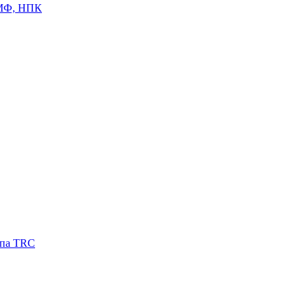
ЦМФ, НПК
ипа TRC