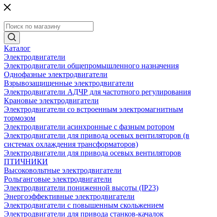
Каталог
Электродвигатели
Электродвигатели общепромышленного назначения
Однофазные электродвигатели
Взрывозащищенные электродвигатели
Электродвигатели АДЧР для частотного регулирования
Крановые электродвигатели
Электродвигатели со встроенным электромагнитным
тормозом
Электродвигатели асинхронные с фазным ротором
Электродвигатели для привода осевых вентиляторов (в
системах охлаждения трансформаторов)
Электродвигатели для привода осевых вентиляторов
ПТИЧНИКИ
Высоковольтные электродвигатели
Рольганговые электродвигатели
Электродвигатели пониженной высоты (IP23)
Энергоэффективные электродвигатели
Электродвигатели с повышенным скольжением
Электродвигатели для привода станков-качалок