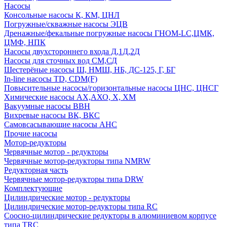
Насосы
Консольные насосы К, КМ, ЦНЛ
Погружные/скважные насосы ЭЦВ
Дренажные/фекальные погружные насосы ГНОМ-LC,ЦМК,
ЦМФ, НПК
Насосы двухстороннего входа Д,1Д,2Д
Насосы для сточных вод СМ,СД
Шестерёные насосы Ш, НМШ, НБ, ДС-125, Г, БГ
In-line насосы TD, CDM(F)
Повысительные насосы/горизонтальные насосы ЦНС, ЦНСГ
Химические насосы АХ,АХО, Х, ХМ
Вакуумные насосы ВВН
Вихревые насосы ВК, ВКС
Самовсасывающие насосы АНС
Прочие насосы
Мотор-редукторы
Червячные мотор - редукторы
Червячные мотор-редукторы типа NMRW
Редукторная часть
Червячные мотор-редукторы типа DRW
Комплектующие
Цилиндрические мотор - редукторы
Цилиндрические мотор-редукторы типа RC
Соосно-цилиндрические редукторы в алюминиевом корпусе
типа TRC