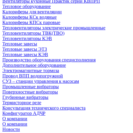
Вентиляторы кухонные Практик серии КВПРП
Тепловое оборудование
Калориферы для вентиляции
Калориферы КСк водяные
Калориферы КПСк паровые
Тепловентиляторы электрические промышленные
Тепловентиляторы ТВК(ТВО)
Тепловентиляторы КЭВ
Тепловые завесы
Тепловые завесы ЭТЗ
Тепловые завесы КЭВ
Производство оборудования специсполнения
Дополнительное оборудование
Электромагнитные тормоза
Провод ВПП водопогружной
СУЗ – станции управления к насосам
Промышленные вибраторы
Поверхностные вибраторы
Глубинные вибраторы
Термисторное реле
Консультация технического специалиста
Конфигуратор АДЧР
О компании
О компании
Новости