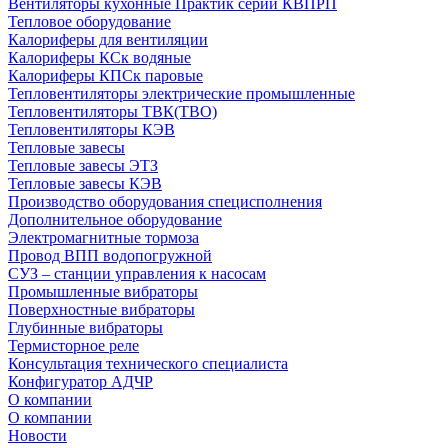
Вентиляторы кухонные Практик серии КВПРП
Тепловое оборудование
Калориферы для вентиляции
Калориферы КСк водяные
Калориферы КПСк паровые
Тепловентиляторы электрические промышленные
Тепловентиляторы ТВК(ТВО)
Тепловентиляторы КЭВ
Тепловые завесы
Тепловые завесы ЭТЗ
Тепловые завесы КЭВ
Производство оборудования специсполнения
Дополнительное оборудование
Электромагнитные тормоза
Провод ВПП водопогружной
СУЗ – станции управления к насосам
Промышленные вибраторы
Поверхностные вибраторы
Глубинные вибраторы
Термисторное реле
Консультация технического специалиста
Конфигуратор АДЧР
О компании
О компании
Новости