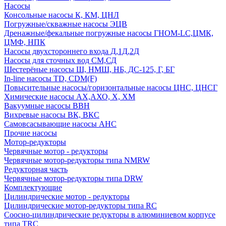
Насосы
Консольные насосы К, КМ, ЦНЛ
Погружные/скважные насосы ЭЦВ
Дренажные/фекальные погружные насосы ГНОМ-LC,ЦМК,
ЦМФ, НПК
Насосы двухстороннего входа Д,1Д,2Д
Насосы для сточных вод СМ,СД
Шестерёные насосы Ш, НМШ, НБ, ДС-125, Г, БГ
In-line насосы TD, CDM(F)
Повысительные насосы/горизонтальные насосы ЦНС, ЦНСГ
Химические насосы АХ,АХО, Х, ХМ
Вакуумные насосы ВВН
Вихревые насосы ВК, ВКС
Самовсасывающие насосы АНС
Прочие насосы
Мотор-редукторы
Червячные мотор - редукторы
Червячные мотор-редукторы типа NMRW
Редукторная часть
Червячные мотор-редукторы типа DRW
Комплектующие
Цилиндрические мотор - редукторы
Цилиндрические мотор-редукторы типа RC
Соосно-цилиндрические редукторы в алюминиевом корпусе
типа TRC