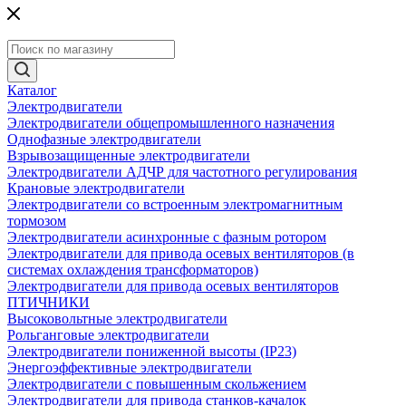
Каталог
Электродвигатели
Электродвигатели общепромышленного назначения
Однофазные электродвигатели
Взрывозащищенные электродвигатели
Электродвигатели АДЧР для частотного регулирования
Крановые электродвигатели
Электродвигатели со встроенным электромагнитным
тормозом
Электродвигатели асинхронные с фазным ротором
Электродвигатели для привода осевых вентиляторов (в
системах охлаждения трансформаторов)
Электродвигатели для привода осевых вентиляторов
ПТИЧНИКИ
Высоковольтные электродвигатели
Рольганговые электродвигатели
Электродвигатели пониженной высоты (IP23)
Энергоэффективные электродвигатели
Электродвигатели с повышенным скольжением
Электродвигатели для привода станков-качалок