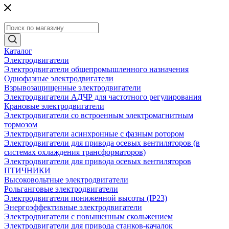
Каталог
Электродвигатели
Электродвигатели общепромышленного назначения
Однофазные электродвигатели
Взрывозащищенные электродвигатели
Электродвигатели АДЧР для частотного регулирования
Крановые электродвигатели
Электродвигатели со встроенным электромагнитным
тормозом
Электродвигатели асинхронные с фазным ротором
Электродвигатели для привода осевых вентиляторов (в
системах охлаждения трансформаторов)
Электродвигатели для привода осевых вентиляторов
ПТИЧНИКИ
Высоковольтные электродвигатели
Рольганговые электродвигатели
Электродвигатели пониженной высоты (IP23)
Энергоэффективные электродвигатели
Электродвигатели с повышенным скольжением
Электродвигатели для привода станков-качалок