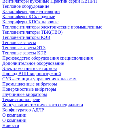
Вентиляторы кухонные Практик серии КВПРП
Тепловое оборудование
Калориферы для вентиляции
Калориферы КСк водяные
Калориферы КПСк паровые
Тепловентиляторы электрические промышленные
Тепловентиляторы ТВК(ТВО)
Тепловентиляторы КЭВ
Тепловые завесы
Тепловые завесы ЭТЗ
Тепловые завесы КЭВ
Производство оборудования специсполнения
Дополнительное оборудование
Электромагнитные тормоза
Провод ВПП водопогружной
СУЗ – станции управления к насосам
Промышленные вибраторы
Поверхностные вибраторы
Глубинные вибраторы
Термисторное реле
Консультация технического специалиста
Конфигуратор АДЧР
О компании
О компании
Новости