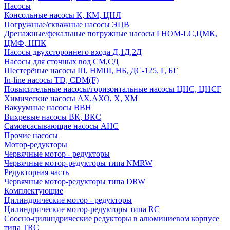
Насосы
Консольные насосы К, КМ, ЦНЛ
Погружные/скважные насосы ЭЦВ
Дренажные/фекальные погружные насосы ГНОМ-LC,ЦМК,
ЦМФ, НПК
Насосы двухстороннего входа Д,1Д,2Д
Насосы для сточных вод СМ,СД
Шестерёные насосы Ш, НМШ, НБ, ДС-125, Г, БГ
In-line насосы TD, CDM(F)
Повысительные насосы/горизонтальные насосы ЦНС, ЦНСГ
Химические насосы АХ,АХО, Х, ХМ
Вакуумные насосы ВВН
Вихревые насосы ВК, ВКС
Самовсасывающие насосы АНС
Прочие насосы
Мотор-редукторы
Червячные мотор - редукторы
Червячные мотор-редукторы типа NMRW
Редукторная часть
Червячные мотор-редукторы типа DRW
Комплектующие
Цилиндрические мотор - редукторы
Цилиндрические мотор-редукторы типа RC
Соосно-цилиндрические редукторы в алюминиевом корпусе
типа TRC